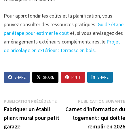
Pour approfondir les coûts et la planification, vous
pouvez consulter des ressources pratiques:
Guide étape
par étape pour estimer le coût
et, si vous envisagez des
aménagements extérieurs complémentaires, le
Projet
de bricolage en extérieur : terrasse en bois
.
SHARE
SHARE
PIN IT
SHARE
Navigation
Publication
P
PUBLICATION PRÉCÉDENTE
PUBLICATION SUIVANTE
précédente :
s
Fabriquer un établi
Carnet d’information du
de
pliant mural pour petit
logement : qui doit le
l’article
garage
remplir en 2026