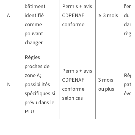
bâtiment
Permis + avis
l’em
A
identifié
CDPENAF
≥ 3 mois
du b
comme
conforme
dans
pouvant
règl
changer
Règles
proches de
Permis + avis
zone A;
Règl
CDPENAF
3 mois
N
possibilités
patr
conforme
ou plus
spécifiques si
éven
selon cas
prévu dans le
PLU