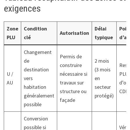
exigences
Zone
Condition
Délai
Poin
Autorisation
PLU
clé
typique
d’at
Changement
Permis de
de
2 mois
construire
Resp
destination
(3 mois
U /
nécessaire si
PLU;
vers
en
AU
travaux sur
d’ob
habitation
secteur
structure ou
CDP
généralement
protégé)
façade
possible
Conversion
possible si
Vérif