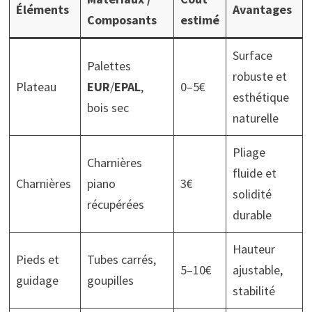
Éléments
Avantages
Composants
estimé
Surface
Palettes
robuste et
Plateau
EUR
/
EPAL
,
0–5€
esthétique
bois sec
naturelle
Pliage
Charnières
fluide et
Charnières
piano
3€
solidité
récupérées
durable
Hauteur
Pieds et
Tubes carrés,
5–10€
ajustable,
guidage
goupilles
stabilité