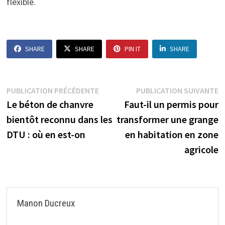
flexible.
SHARE
SHARE
PIN IT
SHARE
Navigation
Publication
P
PUBLICATION PRÉCÉDENTE
PUBLICATION SUIVANTE
précédente :
s
Le béton de chanvre
Faut-il un permis pour
de
bientôt reconnu dans les
transformer une grange
l’article
DTU : où en est-on
en habitation en zone
agricole
Manon Ducreux