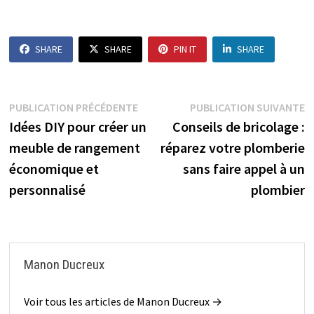
SHARE
SHARE
PIN IT
SHARE
Navigation
Publication
P
PUBLICATION PRÉCÉDENTE
PUBLICATION SUIVANTE
précédente :
s
Idées DIY pour créer un
Conseils de bricolage :
de
meuble de rangement
réparez votre plomberie
l’article
économique et
sans faire appel à un
personnalisé
plombier
Manon Ducreux
Voir tous les articles de Manon Ducreux →