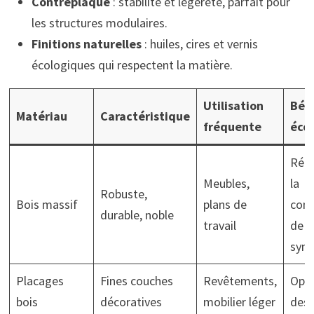
Contreplaqué
: stabilité et légèreté, parfait pour
les structures modulaires.
Finitions naturelles
: huiles, cires et vernis
écologiques qui respectent la matière.
Utilisation
Bén
Matériau
Caractéristique
fréquente
éco
Rédu
Meubles,
la
Robuste,
Bois massif
plans de
con
durable, noble
travail
de p
synt
Placages
Fines couches
Revêtements,
Opti
bois
décoratives
mobilier léger
des 