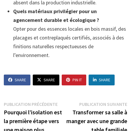
absent dans la production industrielle.
Quels matériaux privilégier pour un
agencement durable et écologique ?
Opter pour des essences locales en bois massif, des
placages et contreplaqués certifiés, associés à des
finitions naturelles respectueuses de
l’environnement.
SHARE
SHARE
PIN IT
SHARE
Navigation
Publication
P
PUBLICATION PRÉCÉDENTE
PUBLICATION SUIVANTE
précédente :
s
Pourquoi l’isolation est
Transformer sa salle à
de
la première étape vers
manger avec une grande
l’article
une maison plus
table familiale