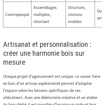
Assemblages
Structure,
Dura
Contreplaqué
multiples,
cloisons
amél
résistant
mobiles
Artisanat et personnalisation :
créer une harmonie bois sur
mesure
Chaque projet d’agencement est unique. Le savoir-faire
en bois d’un artisan expérimenté permet d’adapter
l’espace selon les besoins spécifiques de ses
utilisateurs. Avec une ébénisterie créative et un atelier
du bois dédié, il est possible d’inscrire un style et bois